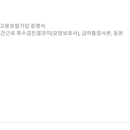
경우 고용보험가입 증명서
야간근로 특수검진결과지(요양보호사), 급여통장사본, 등본